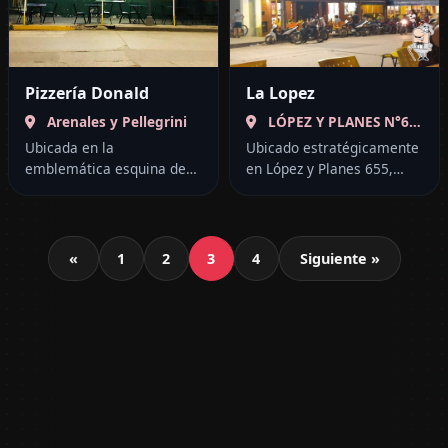
Pizzería Donald
La Lopez
Arenales y Pellegrini
LÓPEZ Y PLANES N°655
Ubicada en la
Ubicado estratégicamente
emblemática esquina de
en López y Planes 655,
C. Pellegrini y Arenales,
este restaurante se ha
Pizzería Donald es el
consolidado como una
aliado perfecto para los
parada obligada en San
Paginación
amantes de la comida...
Ramón de la Nueva...
«
1
2
3
4
Siguiente »
de
entradas