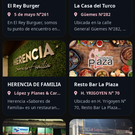
El Rey Burger
La Casa del Turco
5 de mayo N°261
Güemes Nº282
En El Rey Burguer, somos
Ubicada en la calle
tu punto de encuentro en
General Güemes Nº282, en
Orán para disfrutar de la
San Ramón de la Nueva
mejor comida rápida y
Orán, La Casa del Turco se
minutas. Te esperamos...
ha convertido en...
HERENCIA DE FAMILIA
Resto Bar La Plaza
López y Planes & Carlos Pellegrini
H. YRIGOYEN N° 70
Herencia «Sabores de
Ubicado en H. Yrigoyen N°
Familia» es un restaurante
70, Resto Bar La Plaza
ideal para disfrutar con
celebra su gran reapertura
amigos y familia,
invitando a los vecinos de
ofreciendo un ambiente
Orán a disfrutar...
cálido y acogedor que te...