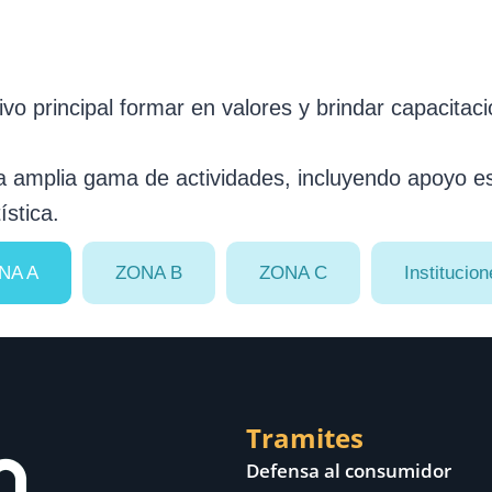
 principal formar en valores y brindar capacitació
 amplia gama de actividades, incluyendo apoyo esco
ística.
NA A
ZONA B
ZONA C
Institucio
Tramites
Defensa al consumidor