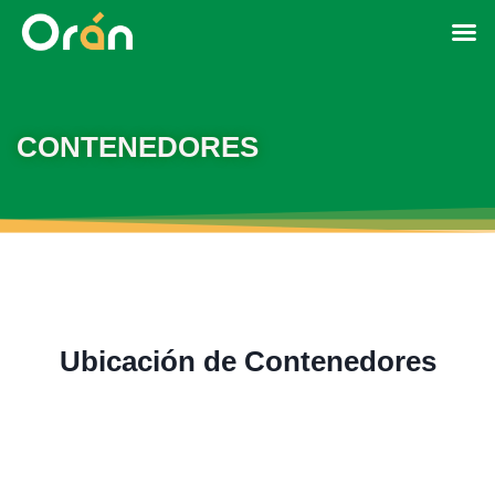
CONTENEDORES
Ubicación de Contenedores
guay y Av. Fassio
nda acceso norte