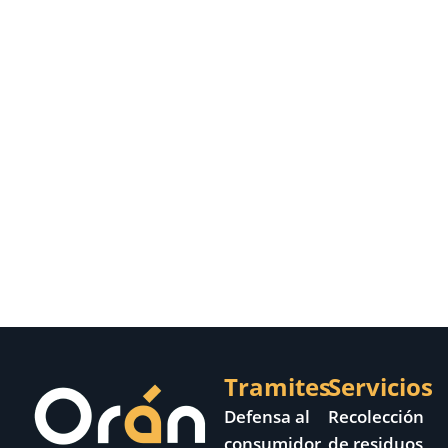
Tramites
Servicios
Defensa al
Recolección
consumidor
de residuos