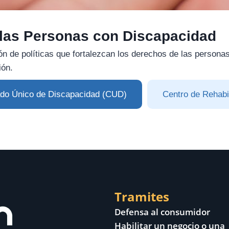
 las Personas con Discapacidad
n de políticas que fortalezcan los derechos de las persona
ión.
cado Único de Discapacidad (CUD)
Centro de Rehabil
Tramites
Defensa al consumidor
Habilitar un negocio o una