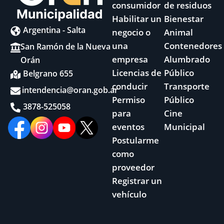
consumidor
de residuos
Habilitar un
Bienestar
Argentina - Salta
negocio o
Animal
una
Contenedores
San Ramón de la Nueva
empresa
Alumbrado
Orán
Licencias de
Público
Belgrano 655
conducir
Transporte
intendencia@oran.gob.ar
Permiso
Público
3878-525058
para
Cine
eventos
Municipal
Postularme
como
proveedor
Registrar un
vehículo