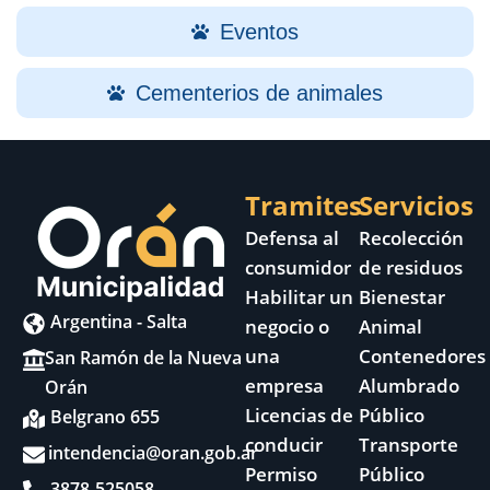
Eventos
Cementerios de animales
Tramites
Servicios
Defensa al
Recolección
consumidor
de residuos
Habilitar un
Bienestar
Argentina - Salta
negocio o
Animal
una
Contenedores
San Ramón de la Nueva
empresa
Alumbrado
Orán
Licencias de
Público
Belgrano 655
conducir
Transporte
intendencia@oran.gob.ar
Permiso
Público
3878-525058