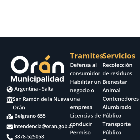
Lunes a viernes
07:00 a 13:00 HS
Ubicada en Belgrano e Hipólito
Yrigoyen
Tramites
Servicios
Defensa al
Recolección
consumidor
de residuos
Habilitar un
Bienestar
Argentina - Salta
negocio o
Animal
una
Contenedores
San Ramón de la Nueva
empresa
Alumbrado
Orán
Licencias de
Público
Belgrano 655
conducir
Transporte
intendencia@oran.gob.ar
Permiso
Público
3878-525058