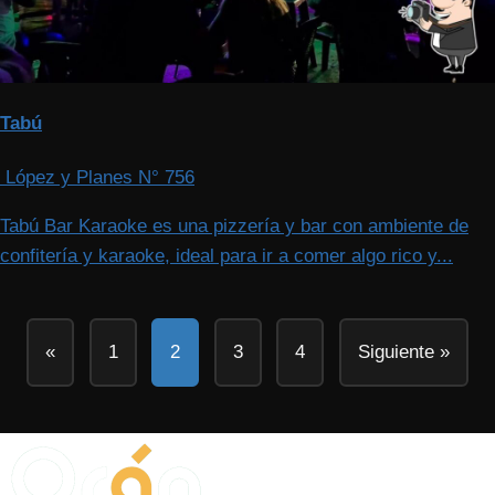
Tabú
López y Planes N° 756
Tabú Bar Karaoke es una pizzería y bar con ambiente de
confitería y karaoke, ideal para ir a comer algo rico y...
Paginación
«
1
2
3
4
Siguiente »
de
entradas