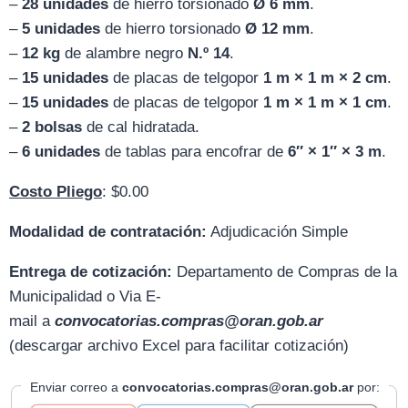
–
28 unidades
de hierro torsionado
Ø 6 mm
.
–
5 unidades
de hierro torsionado
Ø 12 mm
.
–
12 kg
de alambre negro
N.º 14
.
–
15 unidades
de placas de telgopor
1 m × 1 m × 2 cm
.
–
15 unidades
de placas de telgopor
1 m × 1 m × 1 cm
.
–
2 bolsas
de cal hidratada.
–
6 unidades
de tablas para encofrar de
6″ × 1″ × 3 m
.
Costo Pliego
: $0.00
Modalidad de contratación:
Adjudicación Simple
Entrega de cotización:
D
epartamento de Compras de la
Municipalidad o Via E-
mail
a
convocatorias.compras@oran.gob.ar
(descargar archivo Excel para facilitar cotización)
Enviar correo a
convocatorias.compras@oran.gob.ar
por: