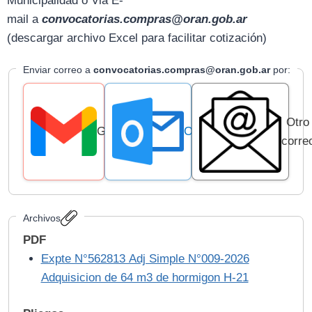
Municipalidad o Via E-
mail
a
convocatorias.compras@oran.gob.ar
(descargar archivo Excel para facilitar cotización)
Enviar correo a
convocatorias.compras@oran.gob.ar
por:
Otro
Gmail
Outlook
corre
Archivos
PDF
Expte N°562813 Adj Simple N°009-2026
Adquisicion de 64 m3 de hormigon H-21