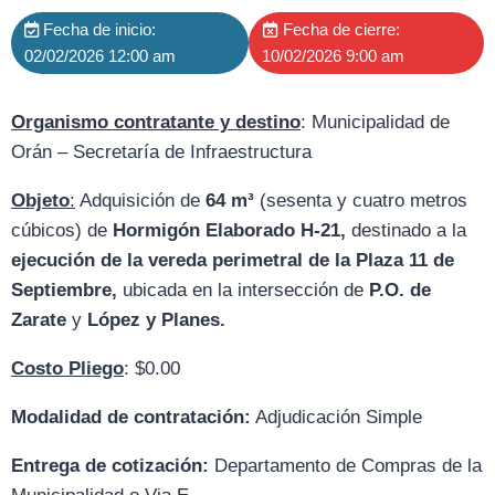
Fecha de inicio:
Fecha de cierre:
02/02/2026 12:00 am
10/02/2026 9:00 am
Organismo contratante y destino
: Municipalidad de
Orán – Secretaría de Infraestructura
Objeto
:
Adquisición de
64 m³
(sesenta y cuatro metros
cúbicos) de
Hormigón Elaborado H-21,
destinado a la
ejecución
de la vereda perimetral de la Plaza 11 de
Septiembre,
ubicada en la intersección de
P.O. de
Zarate
y
López y Planes.
Costo Pliego
: $0.00
Modalidad de contratación:
Adjudicación Simple
Entrega de cotización:
D
epartamento de Compras de la