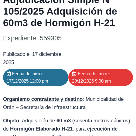
105/2025 Adquisición de
60m3 de Hormigón H-21
Expediente: 559305
Publicado el 17 diciembre,
2025
Fecha de inicio:
Fecha de cierre:
17/12/2025 12:00 pm
29/12/2025 9:00 am
Organismo contratante y destino
: Municipalidad de
Orán – Secretaría de Infraestructura
Objeto
:
Adquisición de
60 m3
(sesenta metros cúbicos)
de
Hormigón Elaborado H-21
: para
ejecución
de