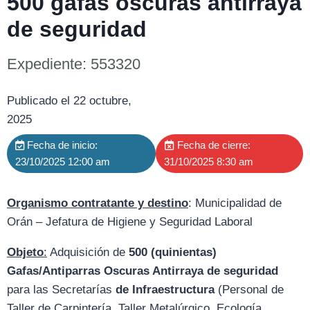
500 gafas oscuras antirraya
de seguridad
Expediente: 553320
Publicado el 22 octubre,
2025
Fecha de inicio:
Fecha de cierre:
23/10/2025 12:00 am
31/10/2025 8:30 am
Organismo contratante y destino
: Municipalidad de
Orán – Jefatura de Higiene y Seguridad Laboral
Objeto
:
Adquisición de
500 (quinientas)
Gafas/Antiparras Oscuras Antirraya de seguridad
para las Secretarías
de Infraestructura
(Personal de
Taller de Carpintería, Taller Metalúrgico, Ecología,