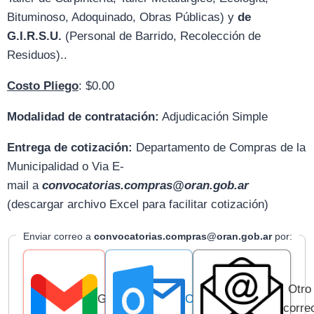
Bituminoso, Adoquinado, Obras Públicas) y
de
G.I.R.S.U.
(Personal de Barrido, Recolección de
Residuos)..
Costo Pliego
: $0.00
Modalidad de contratación:
Adjudicación Simple
Entrega de cotización:
D
epartamento de Compras de la
Municipalidad o Via E-
mail
a
convocatorias.compras@oran.gob.ar
(descargar archivo Excel para facilitar cotización)
Enviar correo a
convocatorias.compras@oran.gob.ar
por:
Otro
Gmail
Outlook
corre