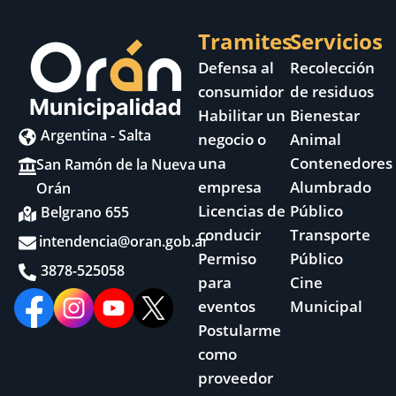
Tramites
Servicios
Defensa al
Recolección
consumidor
de residuos
Habilitar un
Bienestar
Argentina - Salta
negocio o
Animal
una
Contenedores
San Ramón de la Nueva
empresa
Alumbrado
Orán
Licencias de
Público
Belgrano 655
conducir
Transporte
intendencia@oran.gob.ar
Permiso
Público
3878-525058
para
Cine
eventos
Municipal
Postularme
como
proveedor