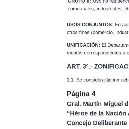
GRUPO II:
Uso no residenci
comerciales, industriales, et
USOS CONJUNTOS:
En aque
otros fines (comercio, indust
UNIFICACIÓN:
El Departamen
montos correspondientes a es
ART. 3°.- ZONIFICAC
1.1. Se considerarán inmueb
Página 4
Gral. Martín Miguel
“Héroe de la Nación 
Concejo Deliberante 