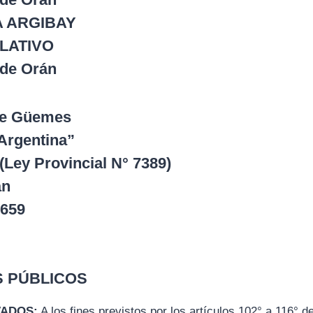
A ARGIBAY
LATIVO
 de Orán
 de Güemes
Argentina”
(Ley Provincial N° 7389)
án
 659
S PÚBLICOS
VADOS:
A los fines previstos por los artículos 102° a 116° de