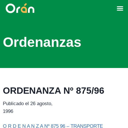
Ordenanzas
ORDENANZA Nº 875/96
Publicado el 26 agosto,
1996
O R D E N A N Z A Nº 875 96 – TRANSPORTE