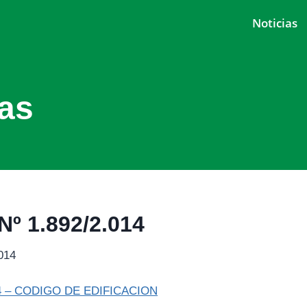
Noticias
as
 1.892/2.014
014
4 – CODIGO DE EDIFICACION