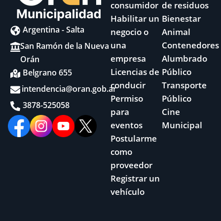
consumidor
de residuos
Habilitar un
Bienestar
Argentina - Salta
negocio o
Animal
una
Contenedores
San Ramón de la Nueva
empresa
Alumbrado
Orán
Licencias de
Público
Belgrano 655
conducir
Transporte
intendencia@oran.gob.ar
Permiso
Público
3878-525058
para
Cine
eventos
Municipal
Postularme
como
proveedor
Registrar un
vehículo