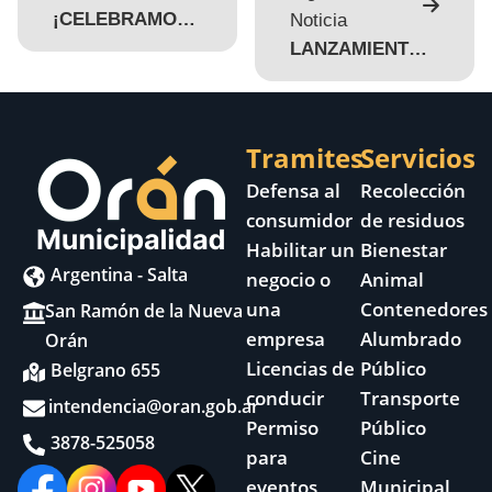
¡CELEBRAMOS NUESTRA INDEPENDENCIA EN BARRIO 9 DE JULIO!
Noticia
LANZAMIENTO DE LAS ACTIVIDADES DE AGOSTO EN ORÁN
Tramites
Servicios
Defensa al
Recolección
consumidor
de residuos
Habilitar un
Bienestar
Argentina - Salta
negocio o
Animal
una
Contenedores
San Ramón de la Nueva
empresa
Alumbrado
Orán
Licencias de
Público
Belgrano 655
conducir
Transporte
intendencia@oran.gob.ar
Permiso
Público
3878-525058
para
Cine
eventos
Municipal