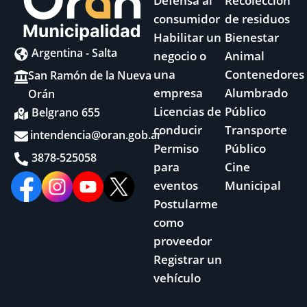
Defensa al
Recolección
consumidor
de residuos
Habilitar un
Bienestar
Argentina - Salta
negocio o
Animal
una
Contenedores
San Ramón de la Nueva
empresa
Alumbrado
Orán
Licencias de
Público
Belgrano 655
conducir
Transporte
intendencia@oran.gob.ar
Permiso
Público
3878-525058
para
Cine
eventos
Municipal
Postularme
como
proveedor
Registrar un
vehículo