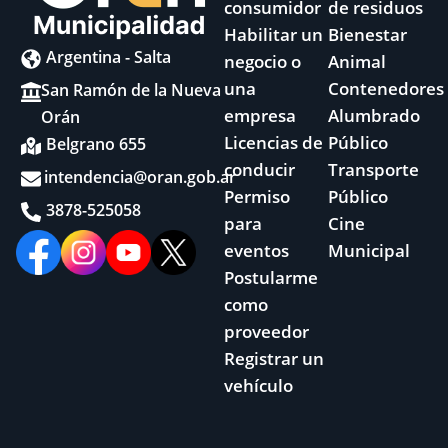
consumidor
de residuos
Habilitar un
Bienestar
Argentina - Salta
negocio o
Animal
una
Contenedores
San Ramón de la Nueva
empresa
Alumbrado
Orán
Licencias de
Público
Belgrano 655
conducir
Transporte
intendencia@oran.gob.ar
Permiso
Público
3878-525058
para
Cine
eventos
Municipal
Postularme
como
proveedor
Registrar un
vehículo