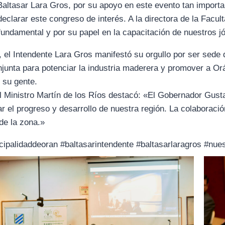
Baltasar Lara Gros, por su apoyo en este evento tan importan
declarar este congreso de interés. A la directora de la Facu
fundamental y por su papel en la capacitación de nuestros j
, el Intendente Lara Gros manifestó su orgullo por ser sede
junta para potenciar la industria maderera y promover a Or
e su gente.
 Ministro Martín de los Ríos destacó: «El Gobernador Gustav
r el progreso y desarrollo de nuestra región. La colaboración
de la zona.»
ipalidaddeoran #baltasarintendente #baltasarlaragros #nue