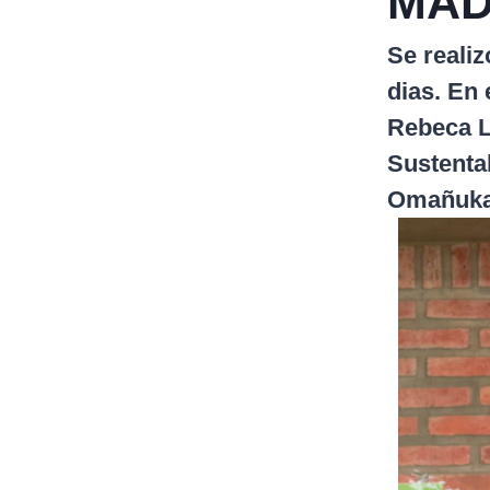
MAD
Se reali
dias. En 
Rebeca Lo
Sustentab
Omañuka,