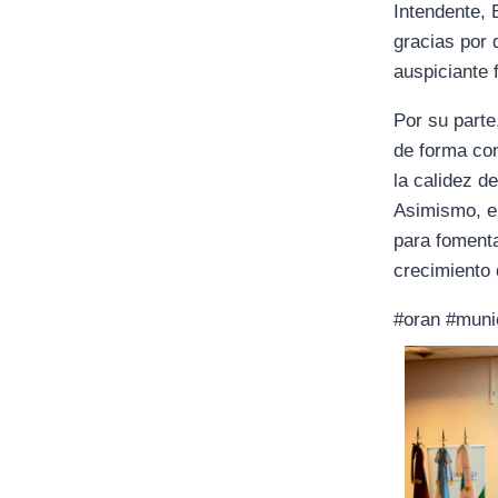
Intendente, 
gracias por 
auspiciante 
Por su parte
de forma con
la calidez d
Asimismo, el
para fomenta
crecimiento 
#oran #munic