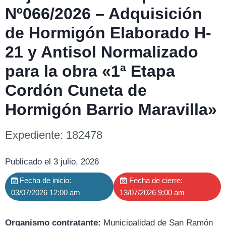
Nº066/2026 – Adquisición
de Hormigón Elaborado H-
21 y Antisol Normalizado
para la obra «1ª Etapa
Cordón Cuneta de
Hormigón Barrio Maravilla»
Expediente: 182478
Publicado el 3 julio, 2026
Fecha de inicio:
Fecha de cierre:
03/07/2026 12:00 am
13/07/2026 9:00 am
Organismo contratante:
Municipalidad de San Ramón