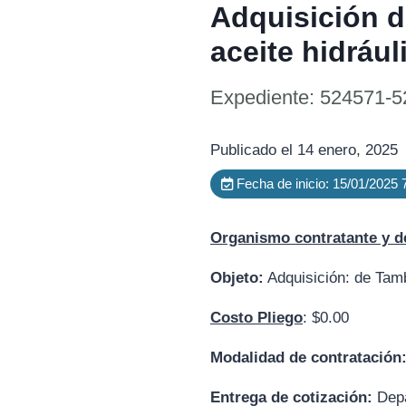
Adquisición d
aceite hidráu
Expediente: 524571-5
Publicado el 14 enero, 2025
Fecha de inicio: 15/01/2025
Organismo contratante y d
Objeto:
Adquisición: de Tamb
Costo Pliego
: $0.00
Modalidad de contratación
Entrega de cotización:
D
ep