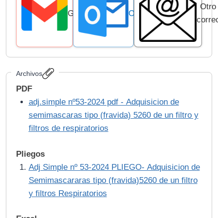
Otro
Gmail
Outlook
corre
Archivos
PDF
adj.simple nº53-2024 pdf - Adquisicion de
semimascaras tipo (fravida) 5260 de un filtro y
filtros de respiratorios
Pliegos
Adj Simple nº 53-2024 PLIEGO- Adquisicion de
Semimascararas tipo (fravida)5260 de un filtro
y filtros Respiratorios