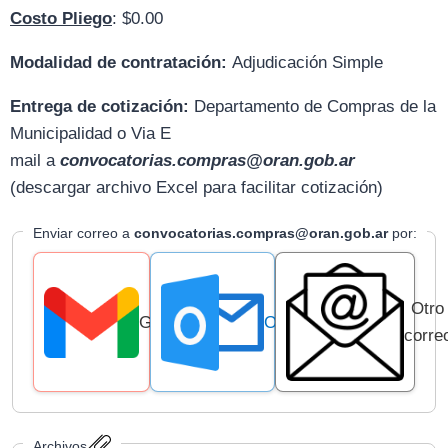
Costo Pliego
: $0.00
Modalidad de contratación:
Adjudicación Simple
Entrega de cotización:
D
epartamento de Compras de la
Municipalidad o Via E
mail
a
convocatorias.compras@oran.gob.ar
(descargar archivo Excel para facilitar cotización)
Enviar correo a
convocatorias.compras@oran.gob.ar
por:
Otro
Gmail
Outlook
corre
Archivos