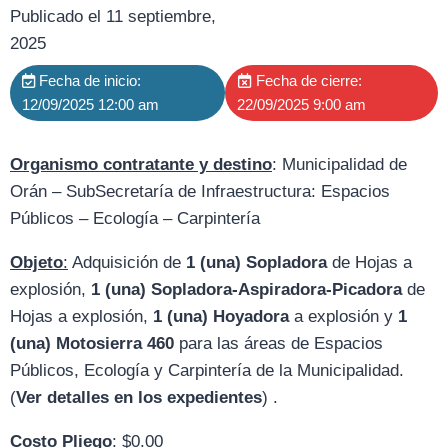
Publicado el 11 septiembre,
2025
Fecha de inicio:
Fecha de cierre:
12/09/2025 12:00 am
22/09/2025 9:00 am
Organismo contratante y destino
: Municipalidad de
Orán – SubSecretaría de Infraestructura: Espacios
Públicos – Ecología – Carpintería
Objeto
:
Adquisición de
1 (una) Sopladora
de Hojas a
explosión,
1 (una) Sopladora-Aspiradora-Picadora
de
Hojas a explosión,
1 (una) Hoyadora
a explosión y
1
(una) Motosierra 460
para las áreas de Espacios
Públicos, Ecología y Carpintería de la Municipalidad.
(
Ver detalles en los expedientes
) .
Costo Pliego
: $0.00