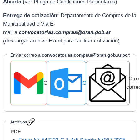
Abierta
(ver Pliego de Condiciones Particulares)
Entrega de cotización:
D
epartamento de Compras de la
Municipalidad o Via E-
mail
a
convocatorias.compras@oran.gob.ar
(descargar archivo Excel para facilitar cotización)
Enviar correo a
convocatorias.compras@oran.gob.ar
por:
Otro
Gmail
Outlook
corre
Archivos
PDF