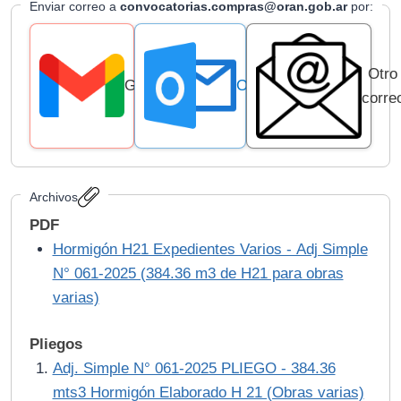
Enviar correo a
convocatorias.compras@oran.gob.ar
por:
Otro
Gmail
Outlook
corre
Archivos
PDF
Hormigón H21 Expedientes Varios - Adj Simple
N° 061-2025 (384.36 m3 de H21 para obras
varias)
Pliegos
Adj. Simple N° 061-2025 PLIEGO - 384.36
mts3 Hormigón Elaborado H 21 (Obras varias)