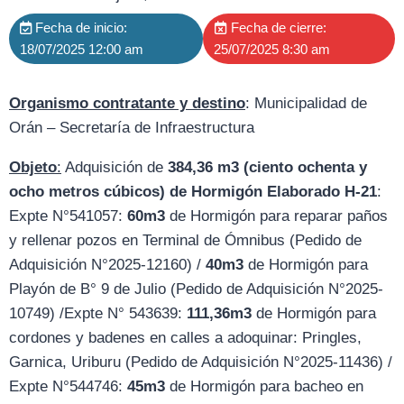
Fecha de inicio:
Fecha de cierre:
18/07/2025 12:00 am
25/07/2025 8:30 am
Organismo contratante y destino
: Municipalidad de
Orán – Secretaría de Infraestructura
Objeto
:
Adquisición de
384,36 m3 (ciento ochenta y
ocho metros cúbicos) de Hormigón Elaborado H-21
:
Expte N°541057:
60m3
de Hormigón para reparar paños
y rellenar pozos en Terminal de Ómnibus (Pedido de
Adquisición N°2025-12160) /
40m3
de Hormigón para
Playón de B° 9 de Julio (Pedido de Adquisición N°2025-
10749) /Expte N° 543639:
111,36m3
de Hormigón para
cordones y badenes en calles a adoquinar: Pringles,
Garnica, Uriburu (Pedido de Adquisición N°2025-11436) /
Expte N°544746:
45m3
de Hormigón para bacheo en