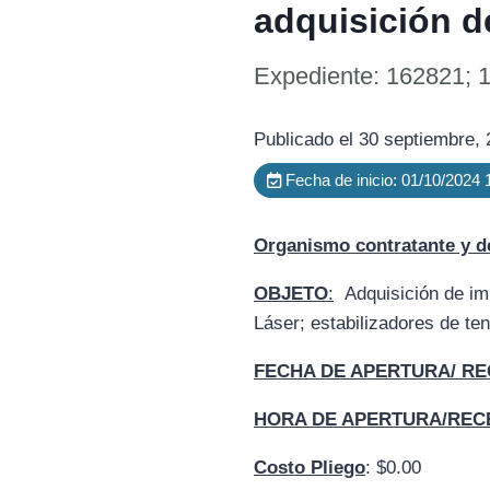
adquisición d
Expediente: 162821; 
Publicado el 30 septiembre,
Fecha de inicio: 01/10/2024
Organismo contratante y d
OBJETO
:
Adquisición de imp
Láser; estabilizadores de ten
FECHA DE APERTURA/
RE
HORA DE APERTURA/REC
Costo Pliego
: $0.00