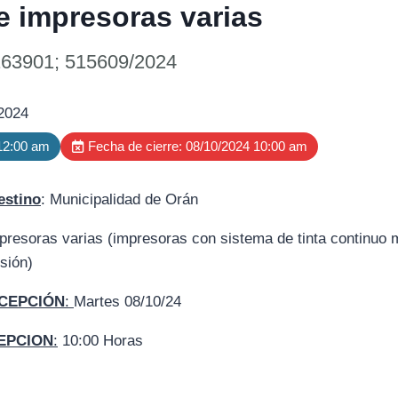
e impresoras varias
163901; 515609/2024
 2024
 12:00 am
Fecha de cierre: 08/10/2024 10:00 am
estino
: Municipalidad de Orán
resoras varias (impresoras con sistema de tinta continuo mu
sión)
CEPCIÓN
:
Martes 08/10/24
EPCION
:
10:00 Horas