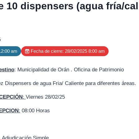
 10 dispensers (agua fría/cal
5
 12:00 am
Fecha de cierre: 28/02/2025 8:00 am
estino
: Municipalidad de Orán . Oficina de Patrimonio
z Dispensers de agua Fria/ Caliente para diferentes áreas.
CEPCIÓN
:
Viernes 28/02/25
EPCION
:
08:00 Horas
:
Adjudicación Simple