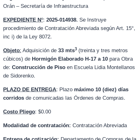
Orán – Secretaría de Infraestructura
EXPEDIENTE
N
º
:
2025-014938.
Se Instruye
procedimiento de Contratación Abreviada según Art. 15°,
inc i) de la Ley 8072.
3
Objeto
:
Adquisición de
33 mts
(treinta y tres metros
cúbicos) de
Hormigón Elaborado H-17 a 10
para Obra
de:
Construcción de Piso
en Escuela Lidia Montellanos
de Sidorenko.
PLAZO DE ENTREGA
: Plazo
máximo 10 (diez) días
corridos
de comunicadas las Órdenes de Compras.
Costo Pliego
: $0.00
Modalidad de contratación:
Contratación Abreviada
Entrega de cotización:
D
epartamento de Compras de la