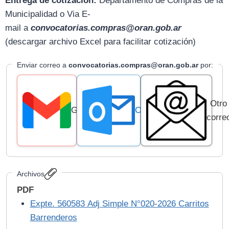
Entrega de cotización:
D
epartamento de Compras de la
Municipalidad o Via E-
mail
a
convocatorias.compras@oran.gob.ar
(descargar archivo Excel para facilitar cotización)
Enviar correo a
convocatorias.compras@oran.gob.ar
por:
Otro
Gmail
Outlook
corre
Archivos
PDF
Expte. 560583 Adj Simple N°020-2026 Carritos
Barrenderos