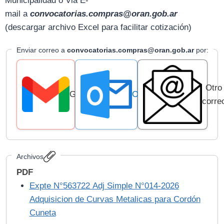
Municipalidad o Via E-
mail
a
convocatorias.compras@oran.gob.ar
(descargar archivo Excel para facilitar cotización)
Enviar correo a
convocatorias.compras@oran.gob.ar
por:
Otro
Gmail
Outlook
corre
Archivos
PDF
Expte N°563722 Adj Simple N°014-2026
Adquisicion de Curvas Metalicas para Cordón
Cuneta