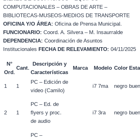
COMPUTACIONALES – OBRAS DE ARTE –
BIBLIOTECAS-MUSEOS-MEDIOS DE TRANSPORTE
OFICINA Y/O ÁREA:
Oficina de Prensa Municipal.
FUNCIONARIO:
Coord. A. Silvera – M. Insaurralde
DEPENDENCIA:
Coordinación de Asuntos
Institucionales
FECHA DE RELEVAMIENTO:
04/11/2025
N°
Descripción y
Cant.
Marca
Modelo
Color
Est
Ord.
Características
PC – Edición de
1
1
i7 7ma
negro
bue
video (Camilo)
PC – Ed. de
2
1
flyers y proc.
i7 3ra
negro
bue
de audio
PC –