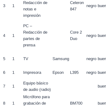
Redacción de
Celeron
3
1
negro
bue
notas e
847
impresión
PC –
Redacción de
Core 2
4
1
negro
bue
partes de
Duo
prensa
5
1
TV
Samsung
negro
bue
6
1
Impresora
Epson
L395
negro
bue
Equipo básico
7
1
bue
de audio (radio)
Micrófono para
8
1
grabación de
BM700
bue