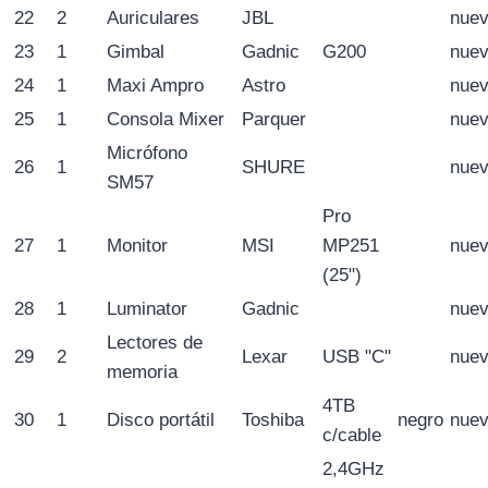
22
2
Auriculares
JBL
nue
23
1
Gimbal
Gadnic
G200
nue
24
1
Maxi Ampro
Astro
nue
25
1
Consola Mixer
Parquer
nue
Micrófono
26
1
SHURE
nue
SM57
Pro
27
1
Monitor
MSI
MP251
nue
(25")
28
1
Luminator
Gadnic
nue
Lectores de
29
2
Lexar
USB "C"
nue
memoria
4TB
30
1
Disco portátil
Toshiba
negro
nue
c/cable
2,4GHz