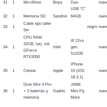
31
1
Micrófono
Boya
Duo
nue
USB "C"
32
1
Memoria SD
Sandisk
64GB
nue
Cable tipo taller
33
1
negro
nue
5m
CPU RAM
i9 12va
32GB, tarj. vid.
34
1
Intel
gen.
nue
GForce
512GB
RTX3050
iPhone
35
1
Celular
Apple
15 (iOS
nue
18.3.1)
Dron Mini 4 Pro
JI066
36
1
+ 2 baterías y
Gadnic
Mini Fly
nue
memoria
More