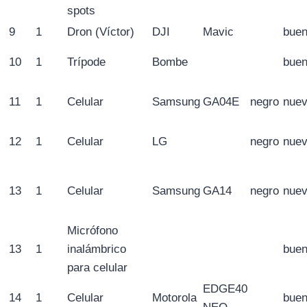
spots
9
1
Dron (Víctor)
DJI
Mavic
bue
10
1
Trípode
Bombe
bue
11
1
Celular
Samsung
GA04E
negro
nue
12
1
Celular
LG
negro
nue
13
1
Celular
Samsung
GA14
negro
nue
Micrófono
13
1
inalámbrico
bue
para celular
EDGE40
14
1
Celular
Motorola
bue