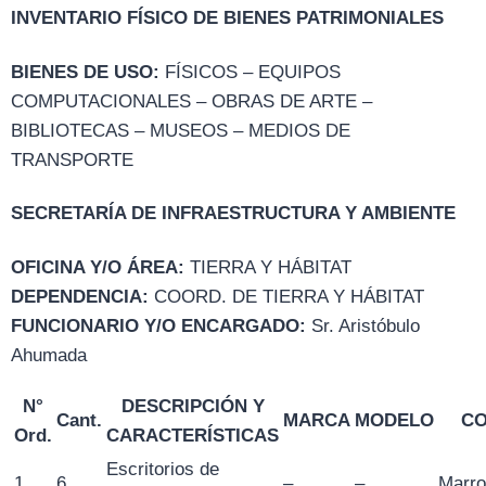
INVENTARIO FÍSICO DE BIENES PATRIMONIALES
BIENES DE USO:
FÍSICOS – EQUIPOS
COMPUTACIONALES – OBRAS DE ARTE –
BIBLIOTECAS – MUSEOS – MEDIOS DE
TRANSPORTE
SECRETARÍA DE INFRAESTRUCTURA Y AMBIENTE
OFICINA Y/O ÁREA:
TIERRA Y HÁBITAT
DEPENDENCIA:
COORD. DE TIERRA Y HÁBITAT
FUNCIONARIO Y/O ENCARGADO:
Sr. Aristóbulo
Ahumada
N°
DESCRIPCIÓN Y
Cant.
MARCA
MODELO
C
Ord.
CARACTERÍSTICAS
Escritorios de
1
6
–
–
Marr