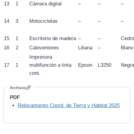
13
1
Cámara digital
–
–
–
14
3
Motocicletas
–
–
–
15
1
Escritorio de madera
–
–
Cedro
16
2
Caloventores
Liliana
–
Blanc
Impresora
17
1
multifunción a tinta
Epson
L3250
Negr
cont.
Archivos
PDF
Relevamiento Coord. de Tierra y Habitat 2025