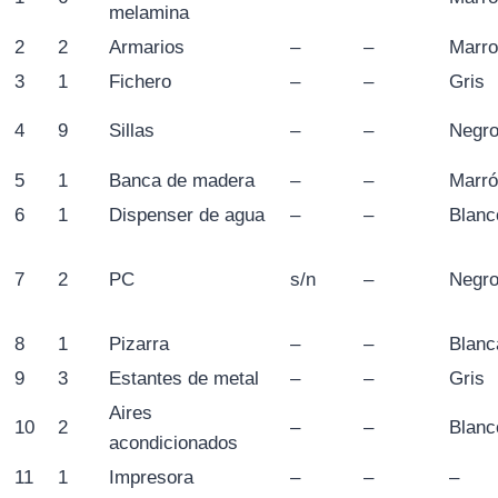
melamina
2
2
Armarios
–
–
Marr
3
1
Fichero
–
–
Gris
4
9
Sillas
–
–
Negro
5
1
Banca de madera
–
–
Marr
6
1
Dispenser de agua
–
–
Blanc
7
2
PC
s/n
–
Negr
8
1
Pizarra
–
–
Blanc
9
3
Estantes de metal
–
–
Gris
Aires
10
2
–
–
Blanc
acondicionados
11
1
Impresora
–
–
–