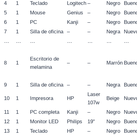
4
1
Teclado
Logitech
–
Negro
Buen
5
1
Mouse
Genius
–
Negro
Buen
6
1
PC
Kanji
–
Negro
Buen
7
1
Silla de oficina
–
–
Negra
Nuev
…
…
…
…
…
…
…
Escritorio de
8
1
–
–
Marrón
Buen
melamina
9
1
Silla de oficina
–
–
Negra
Buen
Laser
10
1
Impresora
HP
Beige
Nuev
107w
11
1
PC completa
Kanji
–
Negro
Nuev
12
1
Monitor LED
Philips
19"
Negro
Buen
13
1
Teclado
HP
–
Negro
Buen