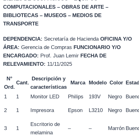
COMPUTACIONALES – OBRAS DE ARTE –
BIBLIOTECAS – MUSEOS – MEDIOS DE
TRANSPORTE
DEPENDENCIA:
Secretaría de Hacienda
OFICINA Y/O
ÁREA:
Gerencia de Compras
FUNCIONARIO Y/O
ENCARGADO:
Prof. Juan Lemir
FECHA DE
RELEVAMIENTO:
11/11/2025
N°
Descripción y
Cant.
Marca
Modelo
Color
Esta
Ord.
características
1
1
Monitor LED
Philips
193V
Negro
Buen
2
1
Impresora
Epson
L3210
Negro
Buen
Escritorio de
3
1
–
–
Marrón
Buen
melamina