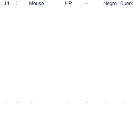
14
1
Mouse
HP
–
Negro
Buen
…
…
…
…
…
…
…