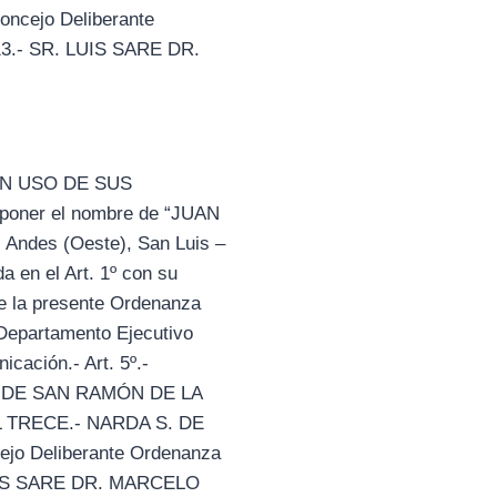
ncejo Deliberante
013.- SR. LUIS SARE DR.
EN USO DE SUS
oner el nombre de “JUAN
s Andes (Oeste), San Luis –
da en el Art. 1º con su
de la presente Ordenanza
l Departamento Ejecutivo
cación.- Art. 5º.-
AD DE SAN RAMÓN DE LA
 TRECE.- NARDA S. DE
jo Deliberante Ordenanza
 LUIS SARE DR. MARCELO