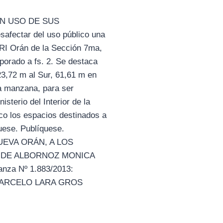
EN USO DE SUS
ectar del uso público una
4, RI Orán de la Sección 7ma,
porado a fs. 2. Se destaca
23,72 m al Sur, 61,61 m en
a manzana, para ser
sterio del Interior de la
ico los espacios destinados a
quese. Publíquese.
UEVA ORÁN, A LOS
. DE ALBORNOZ MONICA
anza Nº 1.883/2013:
R. MARCELO LARA GROS