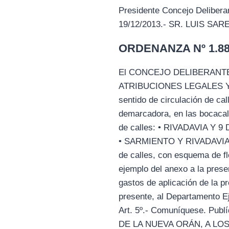
Presidente Concejo Delibera
19/12/2013.- SR. LUIS SAR
ORDENANZA Nº 1.886
El CONCEJO DELIBERANTE
ATRIBUCIONES LEGALES Y CA
sentido de circulación de ca
demarcadora, en las bocacal
de calles: • RIVADAVIA Y
• SARMIENTO Y RIVADAVIA • 
de calles, con esquema de fl
ejemplo del anexo a la prese
gastos de aplicación de la p
presente, al Departamento Ej
Art. 5º.- Comuníquese. P
DE LA NUEVA ORÁN, A LOS