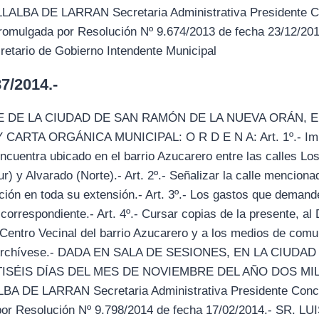
BA DE LARRAN Secretaria Administrativa Presidente Co
romulgada por Resolución Nº 9.674/2013 de fecha 23/12/2
rio de Gobierno Intendente Municipal
/2014.-
 DE LA CIUDAD DE SAN RAMÓN DE LA NUEVA ORÁN, 
ARTA ORGÁNICA MUNICIPAL: O R D E N A: Art. 1º.- Imp
ncuentra ubicado en el barrio Azucarero entre las calles Lo
ur) y Alvarado (Norte).- Art. 2º.- Señalizar la calle menciona
ión en toda su extensión.- Art. 3º.- Los gastos que deman
 correspondiente.- Art. 4º.- Cursar copias de la presente, a
 Centro Vecinal del barrio Azucarero y a los medios de comuni
. Archívese.- DADA EN SALA DE SESIONES, EN LA CIUD
TISÉIS DÍAS DEL MES DE NOVIEMBRE DEL AÑO DOS MIL
DE LARRAN Secretaria Administrativa Presidente Conce
por Resolución Nº 9.798/2014 de fecha 17/02/2014.- SR.