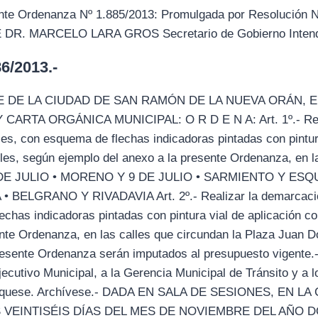
nte Ordenanza Nº 1.885/2013: Promulgada por Resolución N
E DR. MARCELO LARA GROS Secretario de Gobierno Intend
/2013.-
 DE LA CIUDAD DE SAN RAMÓN DE LA NUEVA ORÁN, 
RTA ORGÁNICA MUNICIPAL: O R D E N A: Art. 1º.- Reali
lles, con esquema de flechas indicadoras pintadas con pintur
les, según ejemplo del anexo a la presente Ordenanza, en la
 9 DE JULIO • MORENO Y 9 DE JULIO • SARMIENTO Y E
BELGRANO Y RIVADAVIA Art. 2º.- Realizar la demarcación 
echas indicadoras pintadas con pintura vial de aplicación 
nte Ordenanza, en las calles que circundan la Plaza Juan Do
resente Ordenanza serán imputados al presupuesto vigente.- 
ecutivo Municipal, a la Gerencia Municipal de Tránsito y a
ublíquese. Archívese.- DADA EN SALA DE SESIONES, EN
 VEINTISÉIS DÍAS DEL MES DE NOVIEMBRE DEL AÑO D