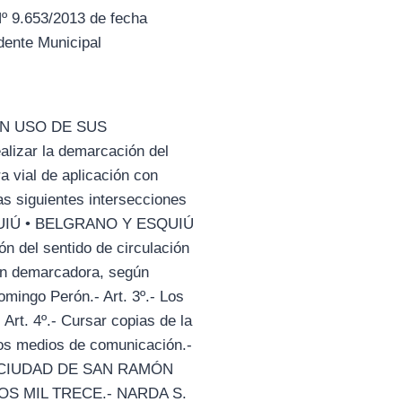
º 9.653/2013 de fecha
ente Municipal
EN USO DE SUS
zar la demarcación del
a vial de aplicación con
s siguientes intersecciones
SQUIÚ • BELGRANO Y ESQUIÚ
del sentido de circulación
con demarcadora, según
mingo Perón.- Art. 3º.- Los
Art. 4º.- Cursar copias de la
 los medios de comunicación.-
 LA CIUDAD DE SAN RAMÓN
OS MIL TRECE.- NARDA S.