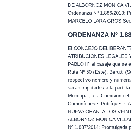
DE ALBORNOZ MONICA VILLAL
Ordenanza Nº 1.886/2013: P
MARCELO LARA GROS Secreta
ORDENANZA Nº 1.887
El CONCEJO DELIBERANTE
ATRIBUCIONES LEGALES Y C
PABLO II” al pasaje que se e
Ruta Nº 50 (Este), Berutti (S
respectivo nombre y numerac
serán imputados a la partida
Municipal, a la Comisión del
Comuníquese. Publíquese
NUEVA ORÁN, A LOS VEIN
ALBORNOZ MONICA VILLALBA 
Nº 1.887/2014: Promulgada 