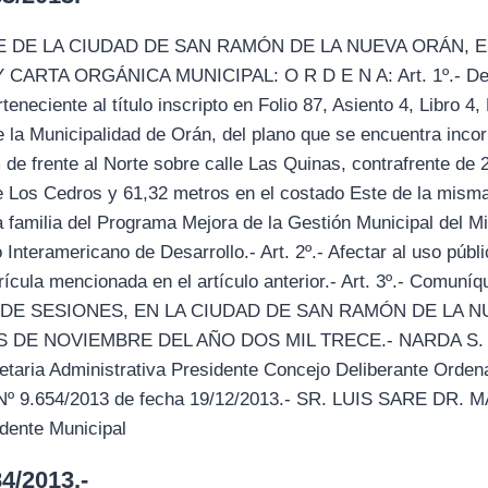
 DE LA CIUDAD DE SAN RAMÓN DE LA NUEVA ORÁN, 
RTA ORGÁNICA MUNICIPAL: O R D E N A: Art. 1º.- Desaf
teneciente al título inscripto en Folio 87, Asiento 4, Libro 
la Municipalidad de Orán, del plano que se encuentra incor
 de frente al Norte sobre calle Las Quinas, contrafrente de 
e Los Cedros y 61,32 metros en el costado Este de la mism
familia del Programa Mejora de la Gestión Municipal del Mini
Interamericano de Desarrollo.- Art. 2º.- Afectar al uso públ
ícula mencionada en el artículo anterior.- Art. 3º.- Comuní
A DE SESIONES, EN LA CIUDAD DE SAN RAMÓN DE LA N
S DE NOVIEMBRE DEL AÑO DOS MIL TRECE.- NARDA S
ria Administrativa Presidente Concejo Deliberante Orden
 Nº 9.654/2013 de fecha 19/12/2013.- SR. LUIS SARE D
ndente Municipal
/2013.-