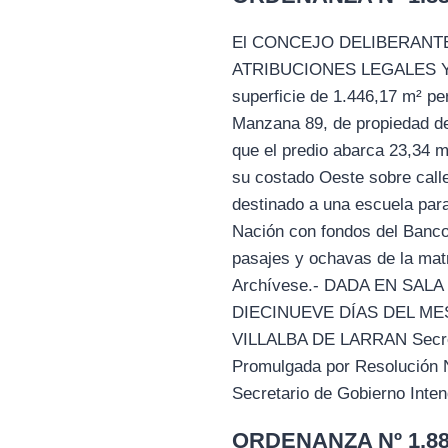
El CONCEJO DELIBERANTE
ATRIBUCIONES LEGALES Y CA
superficie de 1.446,17 m² per
Manzana 89, de propiedad de 
que el predio abarca 23,34 m
su costado Oeste sobre call
destinado a una escuela para 
Nación con fondos del Banco 
pasajes y ochavas de la matr
Archívese.- DADA EN SAL
DIECINUEVE DÍAS DEL ME
VILLALBA DE LARRAN Secreta
Promulgada por Resolución
Secretario de Gobierno Inte
ORDENANZA Nº 1.884