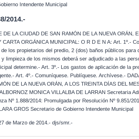
bierno Intendente Municipal
/2014.-
 DE LA CIUDAD DE SAN RAMÓN DE LA NUEVA ORÁN, 
RTA ORGÁNICA MUNICIPAL: O R D E N A: Art. 1º.- Const
de los propietarios del predio, 2 (dos) baños públicos para 
o y limpieza de los mismos deberá ser adjudicado a las per
ipal determine.- Art. 3º.- Los gastos de aplicación de la 
igente.- Art. 4º.- Comuníquese. Publíquese. Archívese.-
MÓN DE LA NUEVA ORÁN, A LOS TREINTA DÍAS DEL ME
ALBORNOZ MONICA VILLALBA DE LARRAN Secretaria Admin
za Nº 1.888/2014: Promulgada por Resolución Nº 9.851/201
A GROS Secretario de Gobierno Intendente Municipal
de Marzo de 2014.- djs/smr.-