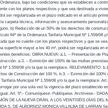
Ordenanza, bajo las condiciones que se establecen a continu
nte con los planos respectivos y que sea destinada a vivie
rá ser regularizada en el plazo indicado en el artículo prim
 la carpeta técnica, información y asesoramiento personaliz
alguno. b) Reducción de un 50% de los derechos de construc
tículo 94º de la Ordenanza Tarifaria Municipal Nº 1.559/08 y/
tada que no cuente con los planos respectivos y que se vea 
na superficie mayor a los 40 m², podrá ser regularizada en el
guientes beneficios: OBRA NUEVA: a.1. – Presentación de Pla
rucción. a.3. – Eximición del 100% de las multas previstas e
al Nº 1.559/08 y/o la que la reemplace. RELEVAMIENTO: b.1
hos de Construcción del 100 %. b.3. – Eximición del 100% d
Tarifaria Municipal Nº 1.559/08 y/o la que la reemplace. Art
rrogar por una sola vez la vigencia del plazo establecido en
o igual. Art. 5º.- Comuníquese. Publíquese. Archívese.- 
MÓN DE LA NUEVA ORÁN, A LOS VEINTISÉIS DÍAS DEL
DA S. DE ALBORNOZ MONICA VILLALBA DE LARRAN Secret