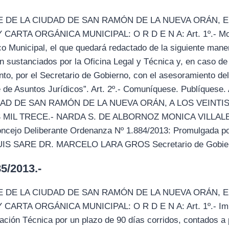
 DE LA CIUDAD DE SAN RAMÓN DE LA NUEVA ORÁN, 
RTA ORGÁNICA MUNICIPAL: O R D E N A: Art. 1º.- Modifi
o Municipal, el que quedará redactado de la siguiente mane
n sustanciados por la Oficina Legal y Técnica y, en caso d
nto, por el Secretario de Gobierno, con el asesoramiento de
te de Asuntos Jurídicos”. Art. 2º.- Comuníquese. Publíques
DAD DE SAN RAMÓN DE LA NUEVA ORÁN, A LOS VEINTIS
MIL TRECE.- NARDA S. DE ALBORNOZ MONICA VILLALBA
oncejo Deliberante Ordenanza Nº 1.884/2013: Promulgada p
 LUIS SARE DR. MARCELO LARA GROS Secretario de Gobiern
/2013.-
 DE LA CIUDAD DE SAN RAMÓN DE LA NUEVA ORÁN, 
ARTA ORGÁNICA MUNICIPAL: O R D E N A: Art. 1º.- Impl
ión Técnica por un plazo de 90 días corridos, contados a p