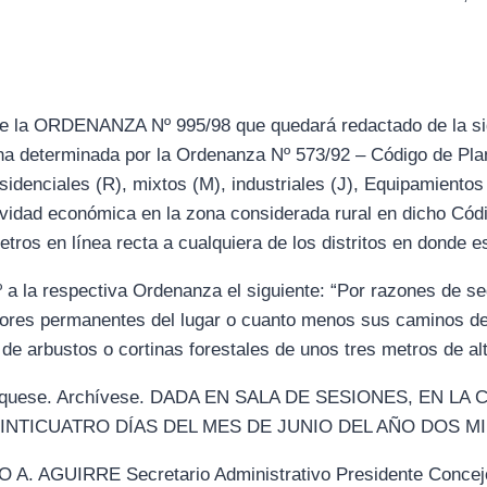
1º de la ORDENANZA Nº 995/98 que quedará redactado de la s
bana determinada por la Ordenanza Nº 573/92 – Código de P
esidenciales (R), mixtos (M), industriales (J), Equipamiento
ividad económica en la zona considerada rural en dicho Có
os en línea recta a cualquiera de los distritos en donde est
2º a la respectiva Ordenanza el siguiente: “Por razones de s
ladores permanentes del lugar o cuanto menos sus caminos d
 de arbustos o cortinas forestales de unos tres metros de alt
ublíquese. Archívese. DADA EN SALA DE SESIONES, EN 
EINTICUATRO DÍAS DEL MES DE JUNIO DEL AÑO DOS MI
AGUIRRE Secretario Administrativo Presidente Concejo