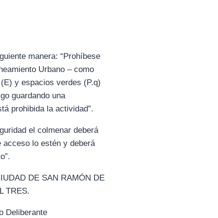
iguiente manera: “Prohíbese
laneamiento Urbano – como
s (E) y espacios verdes (P.q)
digo guardando una
á prohibida la actividad”.
eguridad el colmenar deberá
e acceso lo estén y deberá
o”.
LA CIUDAD DE SAN RAMÓN DE
L TRES.
 Deliberante