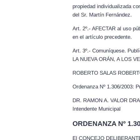
propiedad individualizada c
del Sr. Martín Fernández.
Art. 2º.- AFECTAR al uso púb
en el artículo precedente.
Art. 3º.- Comuníquese. P
LA NUEVA ORÁN, A LOS V
ROBERTO SALAS ROBERTO A. 
Ordenanza Nº 1.306/2003: Pr
DR. RAMON A. VALOR DRA. 
Intendente Municipal
ORDENANZA Nº 1.307
El CONCEJO DELIBERANTE