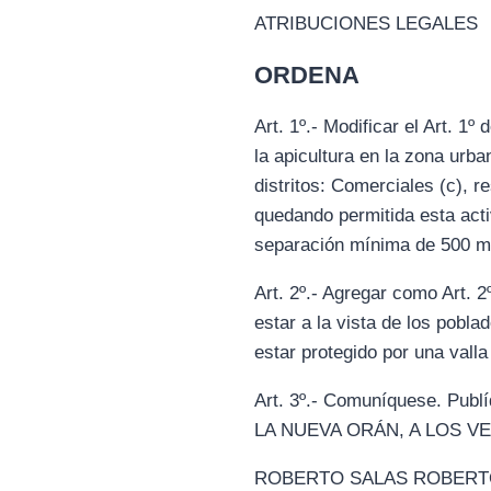
ATRIBUCIONES LEGALES
ORDENA
Art. 1º.- Modificar el Art. 
la apicultura en la zona ur
distritos: Comerciales (c), r
quedando permitida esta act
separación mínima de 500 metr
Art. 2º.- Agregar como Art. 
estar a la vista de los pob
estar protegido por una valla
Art. 3º.- Comuníquese. P
LA NUEVA ORÁN, A LOS V
ROBERTO SALAS ROBERTO A. 