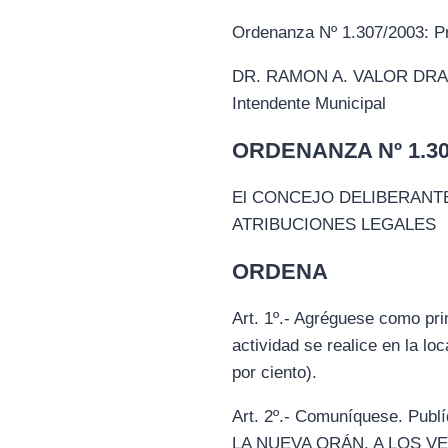
Ordenanza Nº 1.307/2003: Pr
DR. RAMON A. VALOR DRA. 
Intendente Municipal
ORDENANZA Nº 1.308
El CONCEJO DELIBERANTE
ATRIBUCIONES LEGALES
ORDENA
Art. 1º.- Agréguese como prim
actividad se realice en la l
por ciento).
Art. 2º.- Comuníquese. P
LA NUEVA ORÁN, A LOS V