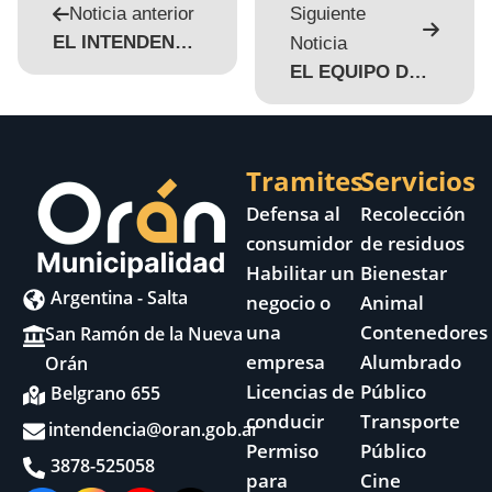
Noticia anterior
Siguiente
EL INTENDENTE SE REUNIÓ CON DIRECTIVOS DE ESTABLECIMIENTOS EDUCATIVOS
Noticia
EL EQUIPO DE GIRSU CON LIMPIEZA EN ESCUELA Y AVENIDAS DE ZONA SUR
Tramites
Servicios
Defensa al
Recolección
consumidor
de residuos
Habilitar un
Bienestar
Argentina - Salta
negocio o
Animal
una
Contenedores
San Ramón de la Nueva
empresa
Alumbrado
Orán
Licencias de
Público
Belgrano 655
conducir
Transporte
intendencia@oran.gob.ar
Permiso
Público
3878-525058
para
Cine