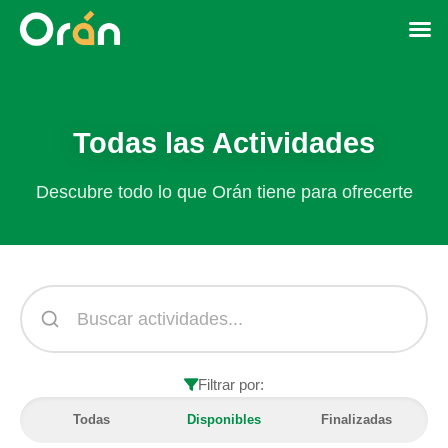
Todas las Actividades
Descubre todo lo que Orán tiene para ofrecerte
Filtrar por:
Todas
Disponibles
Finalizadas