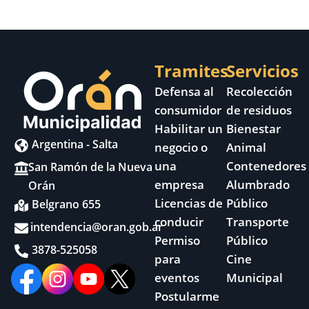
Tramites
Servicios
Defensa al
Recolección
consumidor
de residuos
Habilitar un
Bienestar
Argentina - Salta
negocio o
Animal
una
Contenedores
San Ramón de la Nueva
empresa
Alumbrado
Orán
Licencias de
Público
Belgrano 655
conducir
Transporte
intendencia@oran.gob.ar
Permiso
Público
3878-525058
para
Cine
eventos
Municipal
Postularme