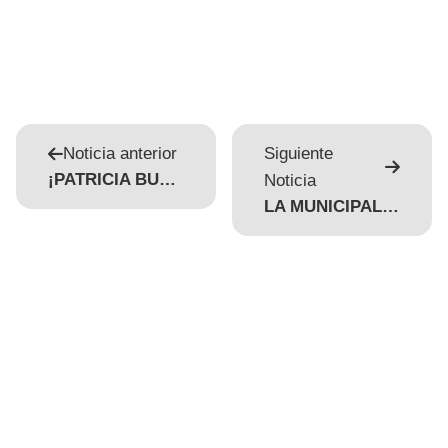
Noticia anterior
Siguiente
¡PATRICIA BULLRICH EN LA FRONTERA!
Noticia
LA MUNICIPALIDAD AGILIZA LA COMUNICACIÓN CON VECINOS A TRAVÉS DE UN CHATBOT PARA CONSULTAS FRECUENTES