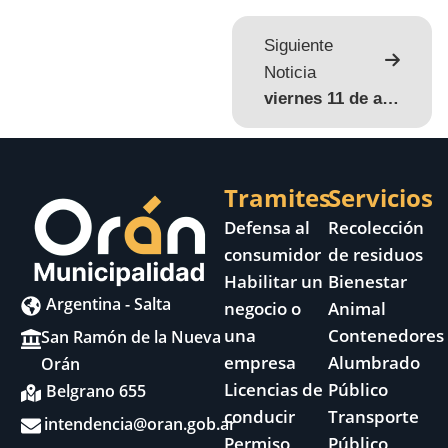
Siguiente
Noticia
viernes 11 de abril de 2025
Tramites
Servicios
Defensa al
Recolección
consumidor
de residuos
Habilitar un
Bienestar
Argentina - Salta
negocio o
Animal
una
Contenedores
San Ramón de la Nueva
empresa
Alumbrado
Orán
Licencias de
Público
Belgrano 655
conducir
Transporte
intendencia@oran.gob.ar
Permiso
Público